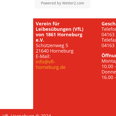
Powered by
Wetter2.com
Verein für
Gesch
Leibesübungen (VfL)
Telefo
von 1861 Horneburg
04163 
e.V.
Telefa
Schützenweg 5
04163 
21640 Horneburg
Öffnu
E-Mail:
Monta
info@vfl-
10.00 
horneburg.de
Donne
16.00 
VfL Horneburg © 2024