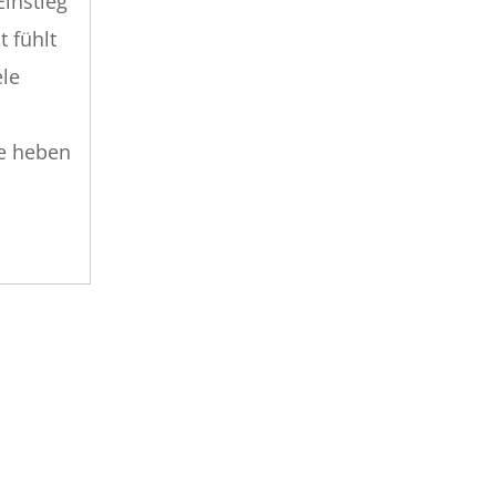
Einstieg
t fühlt
ele
ge heben