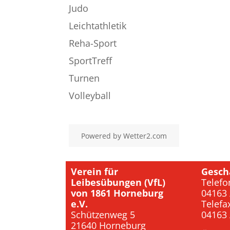
Judo
Leichtathletik
Reha-Sport
SportTreff
Turnen
Volleyball
Powered by
Wetter2.com
Verein für
Gesch
Leibesübungen (VfL)
Telefo
von 1861 Horneburg
04163 
e.V.
Telefa
Schützenweg 5
04163 
21640 Horneburg