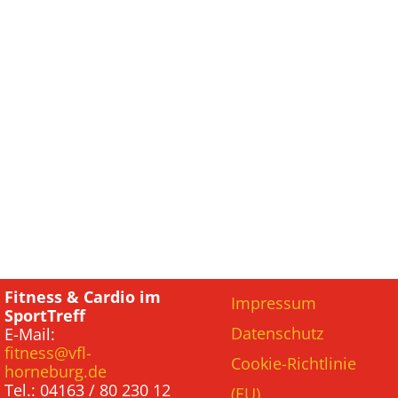
Fitness & Cardio im
Impressum
SportTreff
Datenschutz
E-Mail:
fitness@vfl-
Cookie-Richtlinie
horneburg.de
Tel.: 04163 / 80 230 12
(EU)