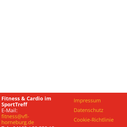
Fitness & Cardio im
Impressum
SportTreff
Datenschutz
E-Mail:
fitness@vfl-
Cookie-Richtlinie
horneburg.de