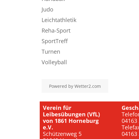
Judo
Leichtathletik
Reha-Sport
SportTreff
Turnen
Volleyball
Powered by
Wetter2.com
Verein für
Gesch
Leibesübungen (VfL)
Telefo
von 1861 Horneburg
04163 
e.V.
Telefa
Schützenweg 5
04163 