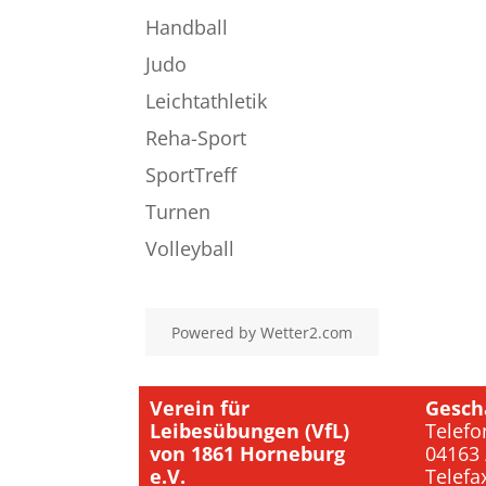
Handball
Judo
Leichtathletik
Reha-Sport
SportTreff
Turnen
Volleyball
Powered by
Wetter2.com
Verein für
Gesch
Leibesübungen (VfL)
Telefo
von 1861 Horneburg
04163 
e.V.
Telefa