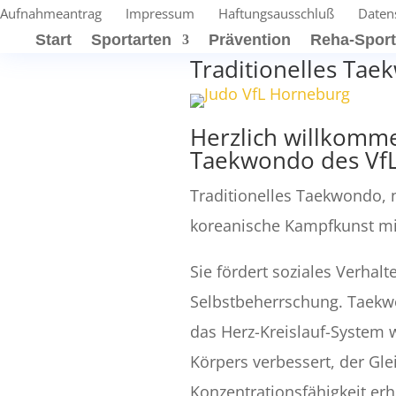
Aufnahmeantrag
Impressum
Haftungsausschluß
Daten
Start
Sportarten
Prävention
Reha-Spor
Traditionelles Ta
Herzlich willkomme
Taekwondo des Vf
Traditionelles Taekwondo, 
koreanische Kampfkunst mit
Sie fördert soziales Verhal
Selbstbeherrschung. Taekw
das Herz-Kreislauf-System w
Körpers verbessert, der Gl
Konzentrationsfähigkeit erh