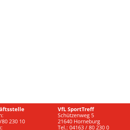
äftsstelle
VfL SportTreff
n:
Schützenweg 5
/80 230 10
21640 Horneburg
x:
Tel.: 04163 / 80 230 0