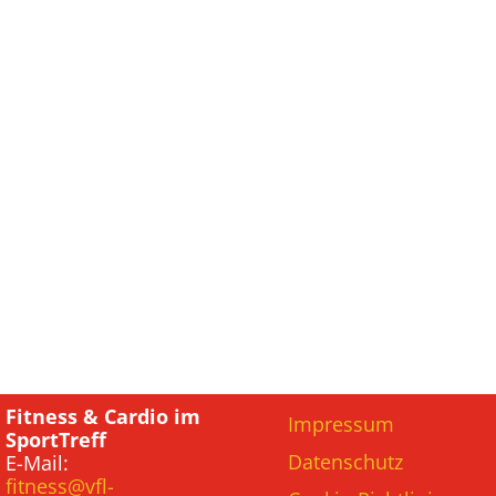
Fitness & Cardio im
Impressum
SportTreff
Datenschutz
E-Mail:
fitness@vfl-