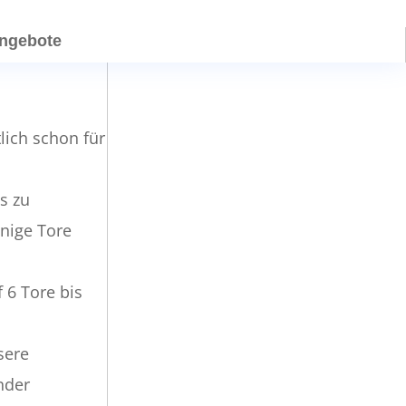
angebote
lich schon für
s zu
nige Tore
 6 Tore bis
sere
nder