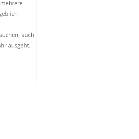
h mehrere
geblich
rsuchen, auch
ahr ausgeht.