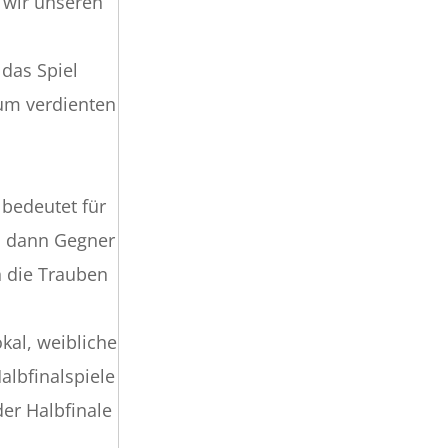
n wir unseren
 das Spiel
zum verdienten
 bedeutet für
2, dann Gegner
n die Trauben
kal, weibliche
albfinalspiele
der Halbfinale