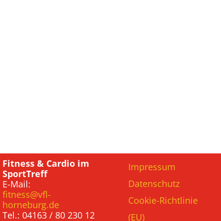
Fitness & Cardio im
Impressum
SportTreff
Datenschutz
E-Mail:
fitness@vfl-
Cookie-Richtlinie
horneburg.de
Tel.: 04163 / 80 230 12
(EU)