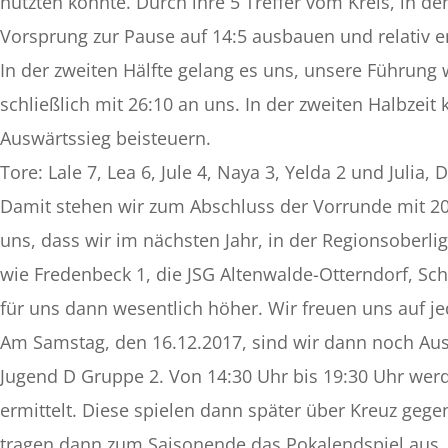
nutzten konnte. Durch ihre 5 Treffer vom Kreis, in d
Vorsprung zur Pause auf 14:5 ausbauen und relativ en
In der zweiten Hälfte gelang es uns, unsere Führung 
schließlich mit 26:10 an uns. In der zweiten Halbzeit
Auswärtssieg beisteuern.
Tore: Lale 7, Lea 6, Jule 4, Naya 3, Yelda 2 und Julia, D
Damit stehen wir zum Abschluss der Vorrunde mit 20:
uns, dass wir im nächsten Jahr, in der Regionsoberl
wie Fredenbeck 1, die JSG Altenwalde-Otterndorf, Sc
für uns dann wesentlich höher. Wir freuen uns auf je
Am Samstag, den 16.12.2017, sind wir dann noch Aus
Jugend D Gruppe 2. Von 14:30 Uhr bis 19:30 Uhr wer
ermittelt. Diese spielen dann später über Kreuz gegen
tragen dann zum Saisonende das Pokalendspiel aus.