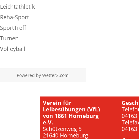
Leichtathletik
Reha-Sport
SportTreff
Turnen
Volleyball
Powered by
Wetter2.com
Verein für
Gesch
Leibesübungen (VfL)
Telefo
von 1861 Horneburg
04163 
e.V.
Telefa
Schützenweg 5
04163 
21640 Horneburg