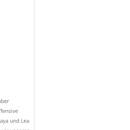
aber
ffensive
Naya und Lea