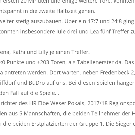
en ersten 20 Minuten und einige weitere Tore, konnte
tspannt in die zweite Halbzeit gehen.
weiter stetig auszubauen. Über ein 17:7 und 24:8 ging
 konnten insbesondere Jule drei und Lea fünf Treffer 
ena, Kathi und Lilly je einen Treffer.
0 Punkte und +203 Toren, als Tabellenerster da. Das
iga antreten werden. Dort warten, neben Fredenbeck 
hiffdorf und BüDro auf uns. Bei diesen Spielen hänge
den Fall auf die Spiele…
richter des HR Elbe Weser Pokals, 2017/18 Regionspo
den aus 5 Mannschaften, die beiden Teilnehmer der H
 die beiden Erstplatzierten der Gruppe 1. Die Sieger 