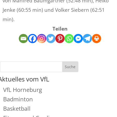
von Manfred Baumgärtner (52:48 min), Heiko
Jenke (60:55 min) und Volker Siebern (62:51
min).
Teilen
Aktuelles vom VfL
VfL Horneburg
Badminton
Basketball