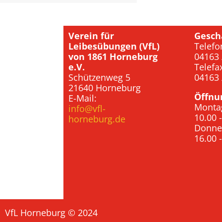
Verein für
Gesch
Leibesübungen (VfL)
Telefo
von 1861 Horneburg
04163 
e.V.
Telefa
Schützenweg 5
04163 
21640 Horneburg
Öffnu
E-Mail:
Monta
info@vfl-
10.00 
horneburg.de
Donne
16.00 
VfL Horneburg © 2024