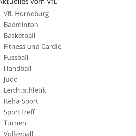
Aktuelles vom VfL
VfL Horneburg
Badminton
Basketball
Fitness und Cardio
Fussball
Handball
Judo
Leichtathletik
Reha-Sport
SportTreff
Turnen
Volleyball