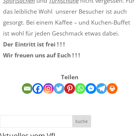
Sportsachen
und
Turnschuhe
nicht vergessen. Für
das leibliche Wohl unserer Besucher ist auch
gesorgt. Bei einem Kaffee – und Kuchen-Buffet
ist wohl für jeden Geschmack etwas dabei.
Der Eintritt ist frei ! ! !
Wir freuen uns auf Euch ! ! !
Teilen
Aktuelles vom VfL