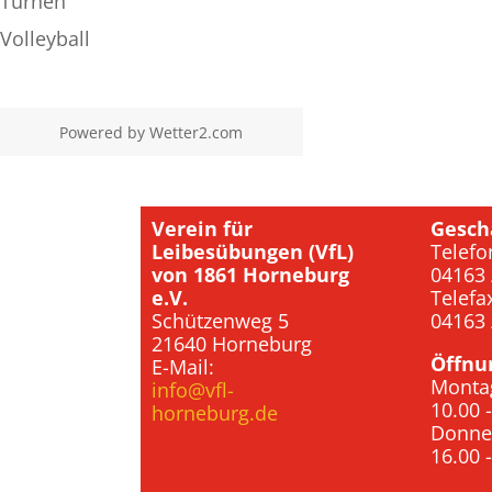
Turnen
Volleyball
Powered by
Wetter2.com
Verein für
Gesch
Leibesübungen (VfL)
Telefo
von 1861 Horneburg
04163 
e.V.
Telefa
Schützenweg 5
04163 
21640 Horneburg
Öffnu
E-Mail:
Monta
info@vfl-
10.00 
horneburg.de
Donne
16.00 