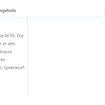
angebote
se M 55. Die
e er den
trasse
len
m; Speerwurf: