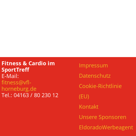
Fitness & Cardio im
Impressum
SportTreff
Datenschutz
E-Mail:
fitness@vfl-
Cookie-Richtlinie
horneburg.de
Tel.: 04163 / 80 230 12
(EU)
Kontakt
Unsere Sponsoren
EldoradoWerbeagent