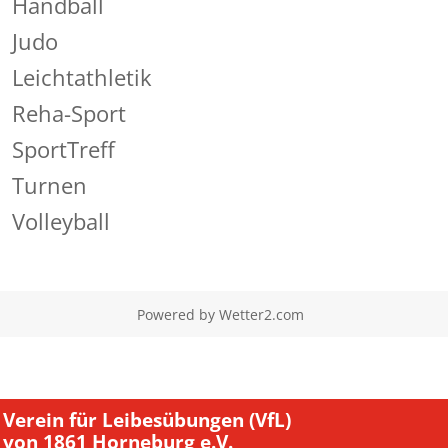
Handball
Judo
Leichtathletik
Reha-Sport
SportTreff
Turnen
Volleyball
Powered by
Wetter2.com
Verein für Leibesübungen (VfL)
von 1861 Horneburg e.V.