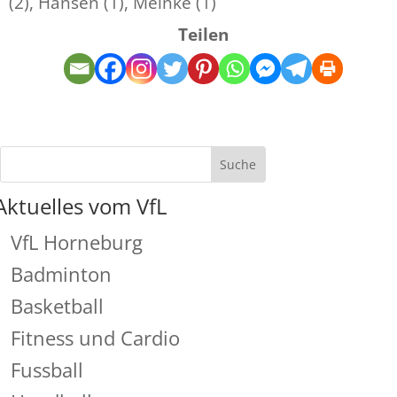
(2), Hansen (1), Meinke (1)
Teilen
Aktuelles vom VfL
VfL Horneburg
Badminton
Basketball
Fitness und Cardio
Fussball