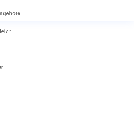
angebote
leich
er