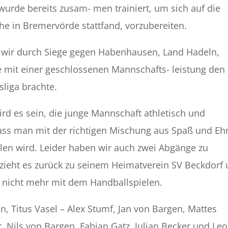
urde bereits zusam- men trainiert, um sich auf die
che in Bremervörde stattfand, vorzubereiten.
n wir durch Siege gegen Habenhausen, Land Hadeln,
mit einer geschlossenen Mannschafts- leistung den 
sliga brachte.
rd es sein, die junge Mannschaft athletisch und
dass man mit der richtigen Mischung aus Spaß und Eh
ielen wird. Leider haben wir auch zwei Abgänge zu
zieht es zurück zu seinem Heimatverein SV Beckdorf
er nicht mehr mit dem Handballspielen.
n, Titus Vasel – Alex Stumf, Jan von Bargen, Mattes
r, Nils von Bargen, Fabian Gatz, Julian Becker und Le