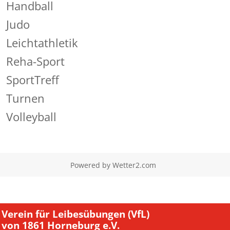
Handball
Judo
Leichtathletik
Reha-Sport
SportTreff
Turnen
Volleyball
Powered by
Wetter2.com
Verein für Leibesübungen (VfL)
von 1861 Horneburg e.V.