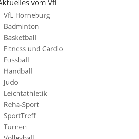
Aktuelles vom VfL
VfL Horneburg
Badminton
Basketball
Fitness und Cardio
Fussball
Handball
Judo
Leichtathletik
Reha-Sport
SportTreff
Turnen
Volleyball