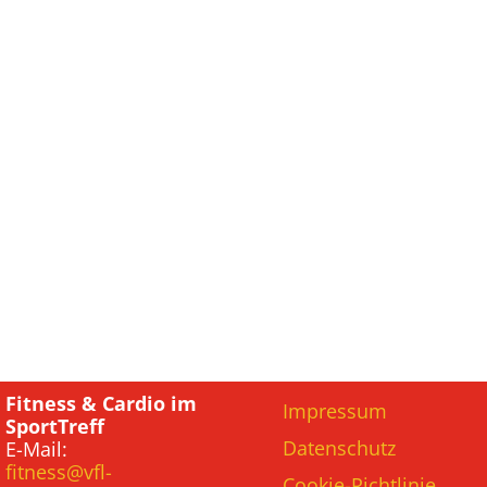
Fitness & Cardio im
Impressum
SportTreff
Datenschutz
E-Mail:
fitness@vfl-
Cookie-Richtlinie