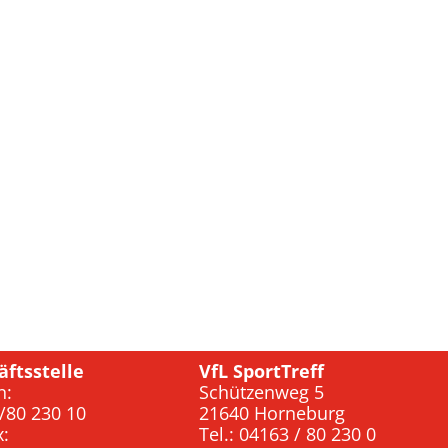
äftsstelle
VfL SportTreff
n:
Schützenweg 5
/80 230 10
21640 Horneburg
x:
Tel.: 04163 / 80 230 0