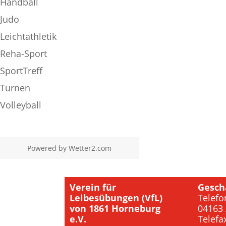
Handball
Judo
Leichtathletik
Reha-Sport
SportTreff
Turnen
Volleyball
Powered by
Wetter2.com
Verein für
Gesch
Leibesübungen (VfL)
Telefo
von 1861 Horneburg
04163 
e.V.
Telefa