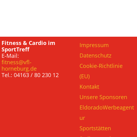
Fitness & Cardio im
Impressum
SportTreff
Datenschutz
E-Mail:
fitness@vfl-
Cookie-Richtlinie
horneburg.de
Tel.: 04163 / 80 230 12
(EU)
Kontakt
Unsere Sponsoren
EldoradoWerbeagent
ur
Sportstätten