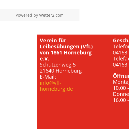
Powered by
Wetter2.com
Verein für
Gesch
Leibesübungen (VfL)
Telefo
von 1861 Horneburg
04163 
e.V.
Telefa
Schützenweg 5
04163 
21640 Horneburg
Öffnu
E-Mail:
Monta
info@vfl-
10.00 
horneburg.de
Donne
16.00 