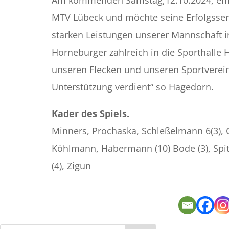
Am kommenden Samstag,12.10.2024, emp
MTV Lübeck und möchte seine Erfolgsserie
starken Leistungen unserer Mannschaft
Horneburger zahlreich in die Sporthall
unseren Flecken und unseren Sportvere
Unterstützung verdient“ so Hagedorn.
Kader des Spiels.
Minners, Prochaska, Schleßelmann 6(3), Gre
Köhlmann, Habermann (10) Bode (3), Spitz
(4), Zigun