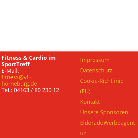
Fitness & Cardio im
Impressum
SportTreff
Datenschutz
E-Mail:
fitness@vfl-
Cookie-Richtlinie
horneburg.de
Tel.: 04163 / 80 230 12
(EU)
Kontakt
Unsere Sponsoren
EldoradoWerbeagent
ur