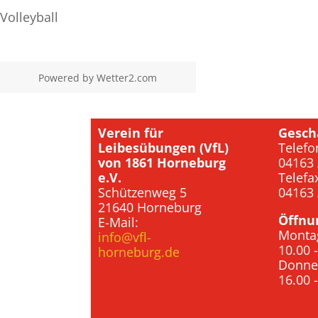
Volleyball
Powered by
Wetter2.com
Verein für
Gesch
Leibesübungen (VfL)
Telefo
von 1861 Horneburg
04163 
e.V.
Telefa
Schützenweg 5
04163 
21640 Horneburg
Öffnu
E-Mail:
Monta
info@vfl-
10.00 
horneburg.de
Donne
16.00 