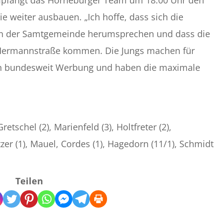
fängt das Horneburger Team um 18.00 Uhr den
 weiter ausbauen. „Ich hoffe, dass sich die
 in der Samtgemeinde herumsprechen und dass die
e Hermannstraße kommen. Die Jungs machen für
in bundesweit Werbung und haben die maximale
tschel (2), Marienfeld (3), Holtfreter (2),
er (1), Mauel, Cordes (1), Hagedorn (11/1), Schmidt
Teilen