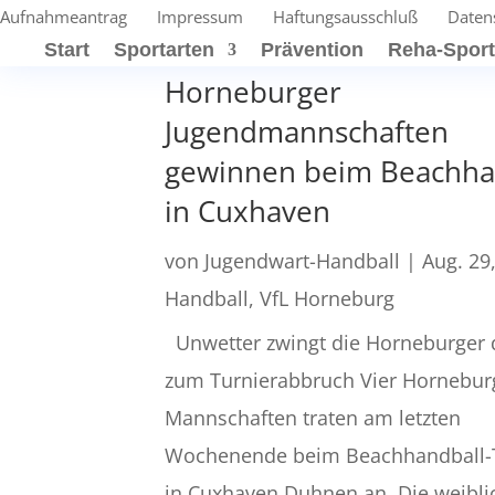
Aufnahmeantrag
Impressum
Haftungsausschluß
Daten
Start
Sportarten
Prävention
Reha-Spor
Horneburger
Jugendmannschaften
gewinnen beim Beachha
in Cuxhaven
von
Jugendwart-Handball
|
Aug. 29
Handball
,
VfL Horneburg
Unwetter zwingt die Horneburger
zum Turnierabbruch Vier Hornebur
Mannschaften traten am letzten
Wochenende beim Beachhandball-
in Cuxhaven Duhnen an. Die weibli