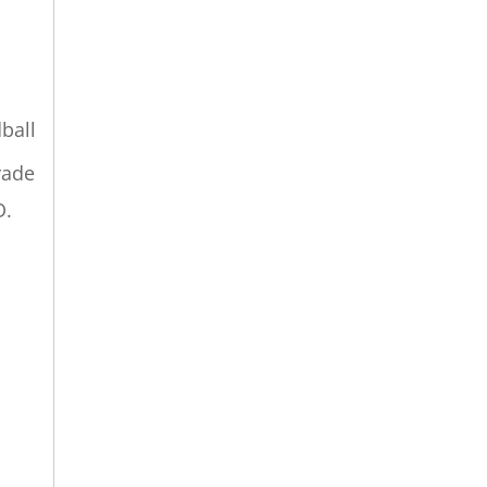
ball
rade
D.