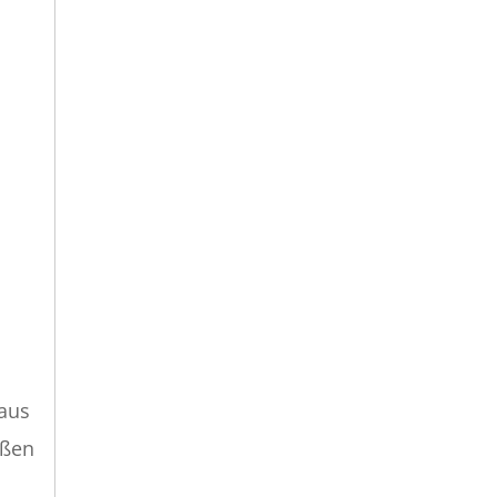
 aus
aßen