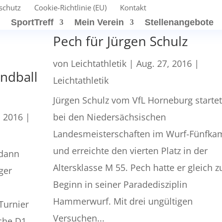
schutz
Cookie-Richtlinie (EU)
Kontakt
t
SportTreff
Mein Verein
Stellenangebote
Pech für Jürgen Schulz
von
Leichtathletik
|
Aug. 27, 2016
|
ndball
Leichtathletik
Jürgen Schulz vom VfL Horneburg starte
, 2016
|
bei den Niedersächsischen
Landesmeisterschaften im Wurf-Fünfka
und erreichte den vierten Platz in der
 dann
Altersklasse M 55. Pech hatte er gleich z
ger
Beginn in seiner Paradedisziplin
Hammerwurf. Mit drei ungültigen
Turnier
Versuchen...
che D1,