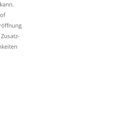
 kann.
of
röffnung
Zusatz-
hkeiten