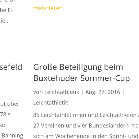
mehr lesen
he E-
e...
rsefeld
Große Beteiligung beim
Buxtehuder Sommer-Cup
von
Leichtathletik
|
Aug. 27, 2016
|
Leichtathletik
eut über
,78 s
85 Leichtathletinnen und Leichtathleten
cke
27 Vereinen und vier Bundesländern m
z Banning
sich am Wochenende in den Sprint- und